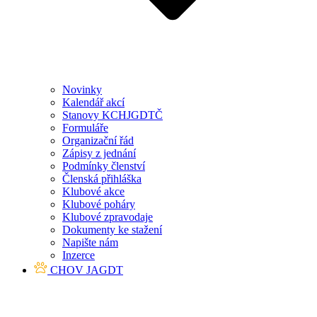
Novinky
Kalendář akcí
Stanovy KCHJGDTČ
Formuláře
Organizační řád
Zápisy z jednání
Podmínky členství
Členská přihláška
Klubové akce
Klubové poháry
Klubové zpravodaje
Dokumenty ke stažení
Napište nám
Inzerce
CHOV JAGDT