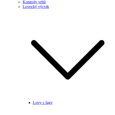
Kontroly vrhů
Lovecký výcvik
Lovy s Jagy