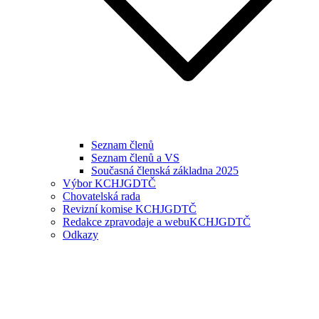
Seznam členů
Seznam členů a VS
Současná členská základna 2025
Výbor KCHJGDTČ
Chovatelská rada
Revizní komise KCHJGDTČ
Redakce zpravodaje a webuKCHJGDTČ
Odkazy