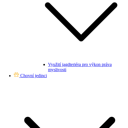
Využití jagdteriéra pro výkon práva
myslivosti
Chovní jedinci