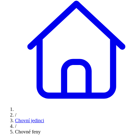
/
Chovní jedinci
/
Chovné feny