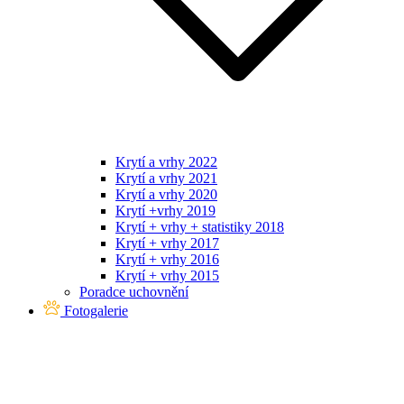
Krytí a vrhy 2022
Krytí a vrhy 2021
Krytí a vrhy 2020
Krytí +vrhy 2019
Krytí + vrhy + statistiky 2018
Krytí + vrhy 2017
Krytí + vrhy 2016
Krytí + vrhy 2015
Poradce uchovnění
Fotogalerie