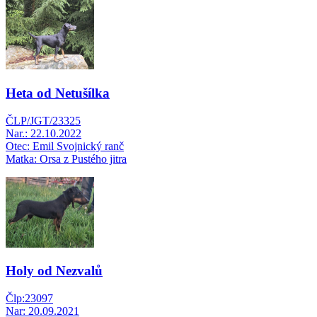
Heta od Netušílka
ČLP/JGT/23325
Nar.: 22.10.2022
Otec: Emil Svojnický ranč
Matka: Orsa z Pustého jitra
Holy od Nezvalů
Člp:23097
Nar: 20.09.2021