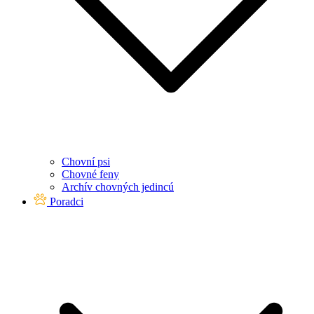
Chovní psi
Chovné feny
Archív chovných jedincú
Poradci