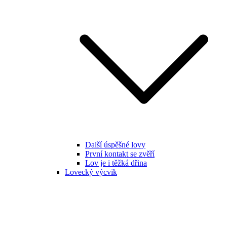
Další úspěšné lovy
První kontakt se zvěří
Lov je i těžká dřina
Lovecký výcvik