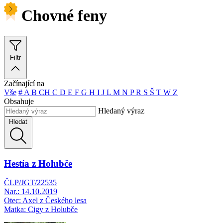
Chovné feny
Filtr
Začínající na
Vše
#
A
B
CH
C
D
E
F
G
H
I
J
L
M
N
P
R
S
Š
T
W
Z
Obsahuje
Hledaný výraz
Hledat
Hestía z Holubče
ČLP/JGT/22535
Nar.: 14.10.2019
Otec: Axel z Českého lesa
Matka: Cigy z Holubče