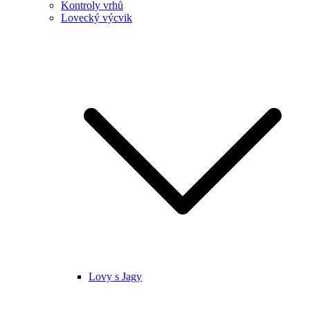
Kontroly vrhů
Lovecký výcvik
Lovy s Jagy