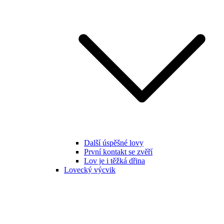
Další úspěšné lovy
První kontakt se zvěří
Lov je i těžká dřina
Lovecký výcvik