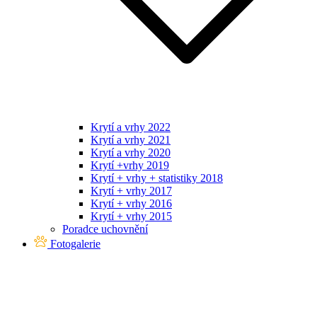
Krytí a vrhy 2022
Krytí a vrhy 2021
Krytí a vrhy 2020
Krytí +vrhy 2019
Krytí + vrhy + statistiky 2018
Krytí + vrhy 2017
Krytí + vrhy 2016
Krytí + vrhy 2015
Poradce uchovnění
Fotogalerie