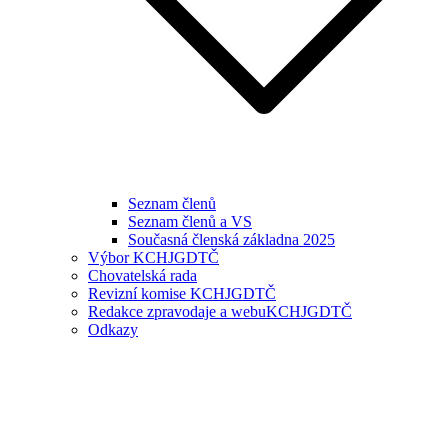
Seznam členů
Seznam členů a VS
Současná členská základna 2025
Výbor KCHJGDTČ
Chovatelská rada
Revizní komise KCHJGDTČ
Redakce zpravodaje a webuKCHJGDTČ
Odkazy