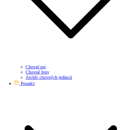
Chovní psi
Chovné feny
Archív chovných jedincú
Poradci