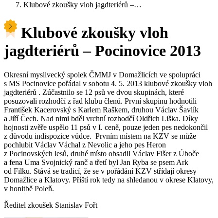
Klubové zkoušky vloh jagdteriérů –…
Klubové zkoušky vloh
jagdteriérů – Pocinovice 2013
Okresní myslivecký spolek ČMMJ v Domažlicích ve spolupráci
s MS Pocinovice pořádal v sobotu 4. 5. 2013 klubové zkoušky vloh
jagdteriérů . Zúčastnilo se 12 psů ve dvou skupinách, které
posuzovali rozhodčí z řad klubu členů. První skupinu hodnotili
František Kacerovský s Karlem Raškem, druhou Václav Šavlík
a Jiří Čech. Nad nimi bděl vrchní rozhodčí Oldřich Liška. Díky
hojnosti zvěře uspělo 11 psů v I. ceně, pouze jeden pes nedokončil
z důvodu indispozice vůdce. Prvním místem na KZV se může
pochlubit Václav Váchal z Nevolic a jeho pes Heron
z Pocinovských lesů, druhé místo obsadil Václav Fišer z Úboče
a fena Uma Svojnický ranč a třetí byl Jan Ryba se psem Ark
od Filku. Stává se tradicí, že se v pořádání KZV střídají okresy
Domažlice a Klatovy. Příští rok tedy na shledanou v okrese Klatovy,
v honitbě Poleň.
Ředitel zkoušek Stanislav Fořt