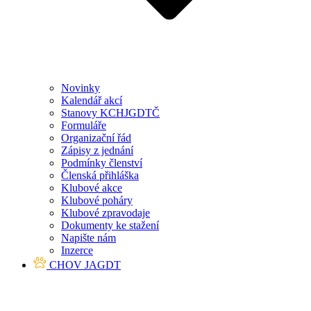
Novinky
Kalendář akcí
Stanovy KCHJGDTČ
Formuláře
Organizační řád
Zápisy z jednání
Podmínky členství
Členská přihláška
Klubové akce
Klubové poháry
Klubové zpravodaje
Dokumenty ke stažení
Napište nám
Inzerce
CHOV JAGDT