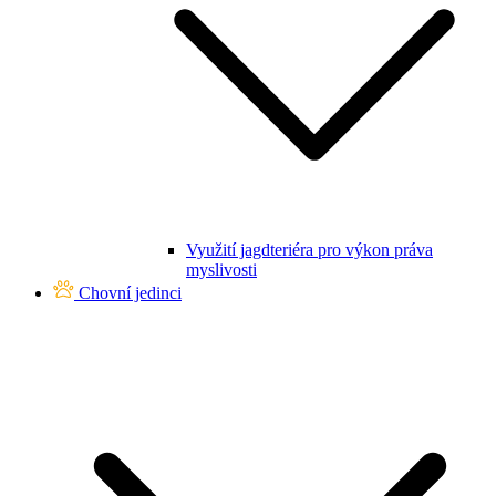
Využití jagdteriéra pro výkon práva
myslivosti
Chovní jedinci