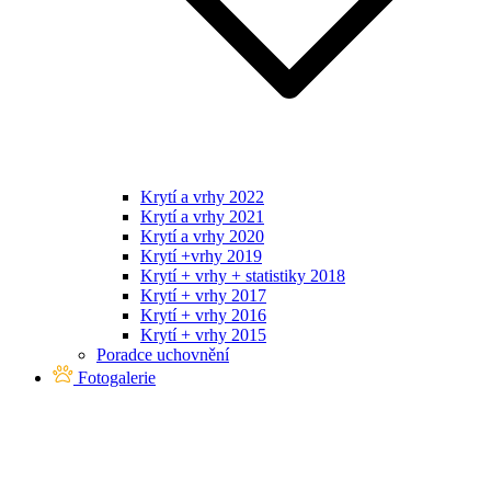
Krytí a vrhy 2022
Krytí a vrhy 2021
Krytí a vrhy 2020
Krytí +vrhy 2019
Krytí + vrhy + statistiky 2018
Krytí + vrhy 2017
Krytí + vrhy 2016
Krytí + vrhy 2015
Poradce uchovnění
Fotogalerie