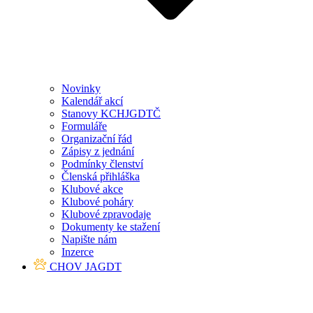
Novinky
Kalendář akcí
Stanovy KCHJGDTČ
Formuláře
Organizační řád
Zápisy z jednání
Podmínky členství
Členská přihláška
Klubové akce
Klubové poháry
Klubové zpravodaje
Dokumenty ke stažení
Napište nám
Inzerce
CHOV JAGDT