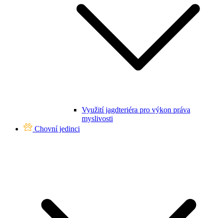
Využití jagdteriéra pro výkon práva
myslivosti
Chovní jedinci