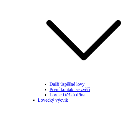
Další úspěšné lovy
První kontakt se zvěří
Lov je i těžká dřina
Lovecký výcvik