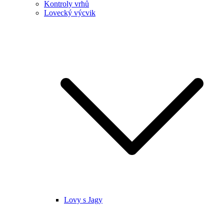
Kontroly vrhů
Lovecký výcvik
Lovy s Jagy