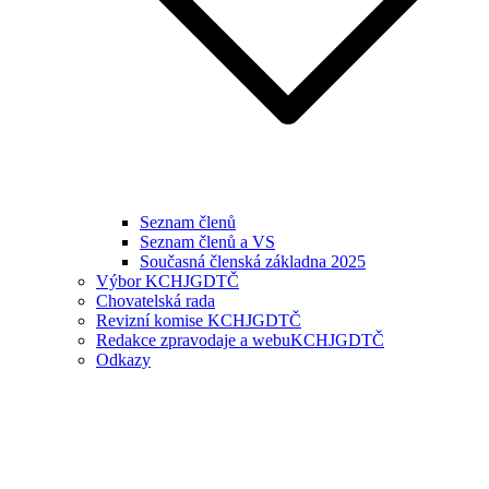
Seznam členů
Seznam členů a VS
Současná členská základna 2025
Výbor KCHJGDTČ
Chovatelská rada
Revizní komise KCHJGDTČ
Redakce zpravodaje a webuKCHJGDTČ
Odkazy